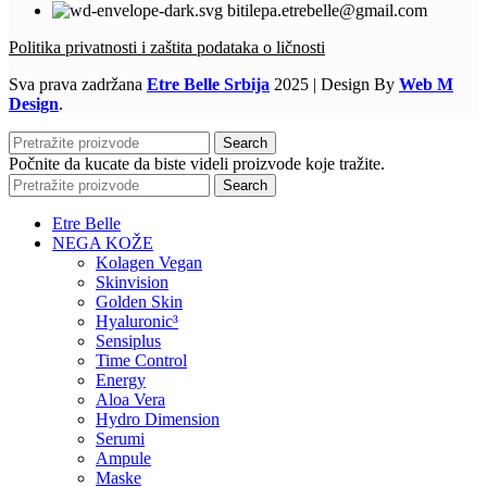
bitilepa.etrebelle@gmail.com
Politika privatnosti i zaštita podataka o ličnosti
Sva prava zadržana
Etre Belle Srbija
2025 | Design By
Web M
Design
.
Search
Počnite da kucate da biste videli proizvode koje tražite.
Search
Etre Belle
NEGA KOŽE
Kolagen Vegan
Skinvision
Golden Skin
Hyaluronic³
Sensiplus
Time Control
Energy
Aloa Vera
Hydro Dimension
Serumi
Ampule
Maske