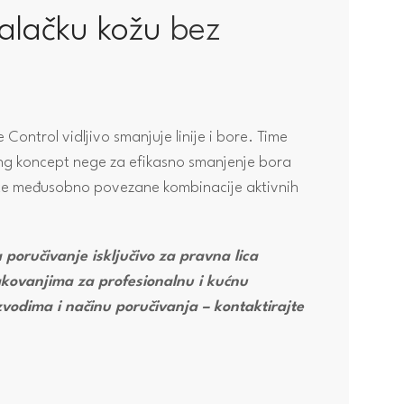
alačku kožu
bez
Control vidljivo smanjuje linije i bore. Time
geing koncept nege za efikasno smanjenje bora
ivite međusobno povezane kombinacije aktivnih
a poručivanje isključivo za pravna lica
pakovanjima za profesionalnu i kućnu
zvodima i načinu poručivanja – kontaktirajte