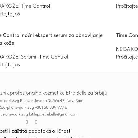
A KOŽE
,
Time Control
Pročitajte
itajte još
e Control noćni ekspert serum za obnavljanje
Time Cont
ja kože
NEGA KO
A KOŽE
,
Serumi
,
Time Control
Pročitajte
itajte još
nik profesionalne kozmetike Etre Belle za Srbiju
Bulevar Jovana Dučića 47, Novi Sad
+381 60 339 777 6
bitilepa.etrebelle@gmail.com
osti i zaštita podataka o ličnosti