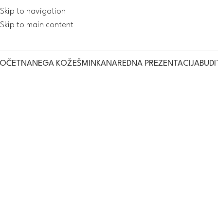
Skip to navigation
Skip to main content
POČETNA
NEGA KOŽE
ŠMINKA
NAREDNA PREZENTACIJA
BUDI