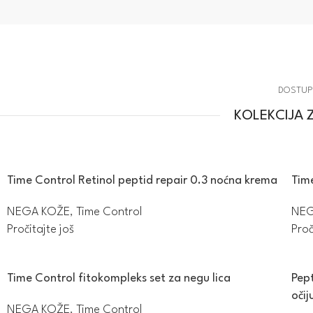
DOSTUPN
KOLEKCIJA 
Time Control Retinol peptid repair 0.3 noćna krema
Tim
NEGA KOŽE
,
Time Control
NEG
Pročitajte još
Proč
Time Control fitokompleks set za negu lica
Pept
očij
NEGA KOŽE
,
Time Control