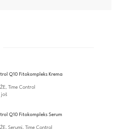
trol Q10 Fitokompleks Krema
ŽE
,
Time Control
 još
trol Q10 Fitokompleks Serum
ŽE
,
Serumi
,
Time Control