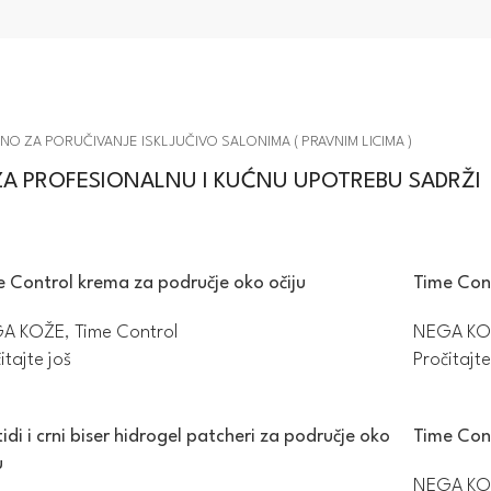
O ZA PORUČIVANJE ISKLJUČIVO SALONIMA ( PRAVNIM LICIMA )
ZA PROFESIONALNU I KUĆNU UPOTREBU SADRŽI
e Control krema za područje oko očiju
Time Con
A KOŽE
,
Time Control
NEGA KO
itajte još
Pročitajte
idi i crni biser hidrogel patcheri za područje oko
Time Con
u
NEGA KO