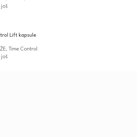
 još
rol Lift kapsule
ŽE
,
Time Control
 još