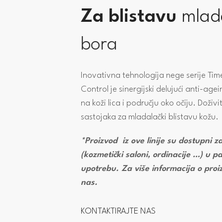
Za blistavu
mlad
bora
Inovativna tehnologija nege serije Time 
Control je sinergijski delujući anti-a
na koži lica i području oko očiju. Dož
sastojaka za mladalački blistavu kožu.
*Proizvod iz ove linije su dostupni z
(kozmetički saloni, ordinacije …) u 
upotrebu. Za više informacija o proi
nas.
KONTAKTIRAJTE NAS