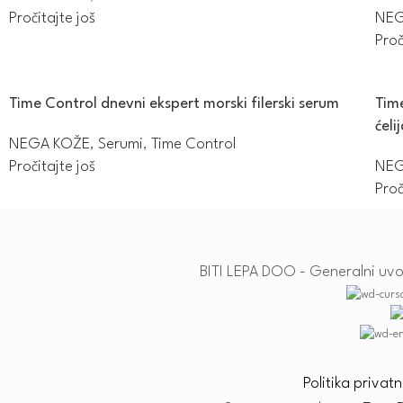
Pročitajte još
NEG
Proč
Time Control dnevni ekspert morski filerski serum
Tim
ćeli
NEGA KOŽE
,
Serumi
,
Time Control
Pročitajte još
NEG
Proč
BITI LEPA DOO - Generalni uvoz
Politika privatn