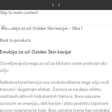
Skip to navigation
Skip to main content
Click to enlarge
Back to products
Emulzija za oči Golden Skin kavijar
Osvetljavajuća nega za oči za blistavo sveže područje oko
očiju
Delikatna konzistencija ove visokokvalitetne nege očiju nudi
trenutni i dugotrajni efekat. Zasniva se na depo efektu
sadržanih aktivnih hidratantnih faktora. Bore izazvane
suvoćom se smanjuju, dok kavijar i zlato podstiču sopstveni
proces regeneracije kože. Brzo upijanje kreme bez ostataka