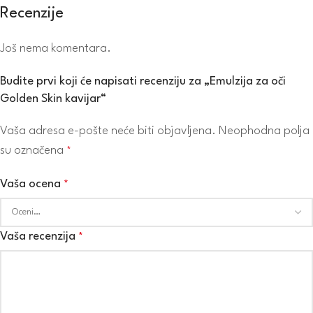
Recenzije
Još nema komentara.
Budite prvi koji će napisati recenziju za „Emulzija za oči
Golden Skin kavijar“
Vaša adresa e-pošte neće biti objavljena.
Neophodna polja
su označena
*
Vaša ocena
*
Vaša recenzija
*