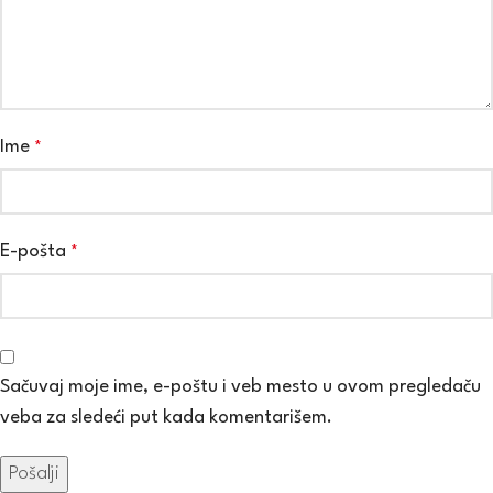
Ime
*
E-pošta
*
Sačuvaj moje ime, e-poštu i veb mesto u ovom pregledaču
veba za sledeći put kada komentarišem.