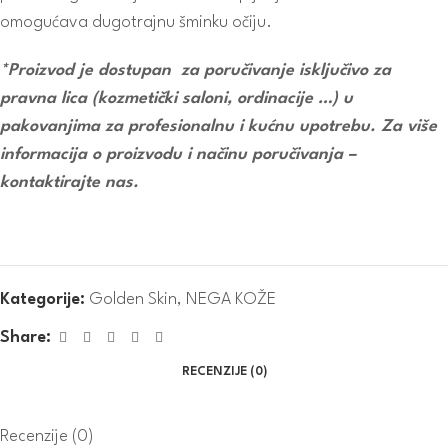
omogućava dugotrajnu šminku očiju.
*Proizvod je dostupan za poručivanje isključivo za
pravna lica (kozmetički saloni, ordinacije …) u
pakovanjima za profesionalnu i kućnu upotrebu. Za više
informacija o proizvodu i načinu poručivanja –
kontaktirajte nas.
Kategorije:
Golden Skin
,
NEGA KOŽE
Share:
RECENZIJE (0)
Recenzije (0)