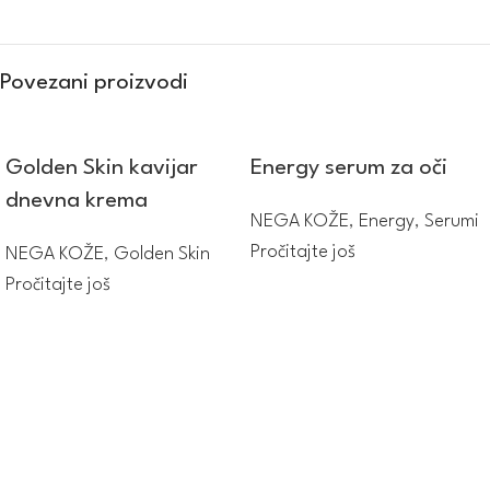
Povezani proizvodi
Golden Skin kavijar
Energy serum za oči
dnevna krema
NEGA KOŽE
,
Energy
,
Serumi
Pročitajte još
NEGA KOŽE
,
Golden Skin
Pročitajte još