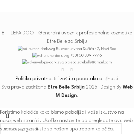
BITI LEPA DOO - Generalni uvoznik profesionalne kozmetike
Etre Belle za Srbiju
Bulevar Jovana Dučića 47, Novi Sad
+381 60 339 777 6
bitilepa.etrebelle@gmail.com
Politika privatnosti i zaštita podataka o ličnosti
Sva prava zadržana
Etre Belle Srbija
2025 | Design By
Web
M Design
.
Koristimo kolačiće kako bismo poboljšali vaše iskustvo na
našoj web stranici. Ukoliko nastavite da pregledate ovu web
stranicu, saglasni ste sa našom upotrebom kolačića.