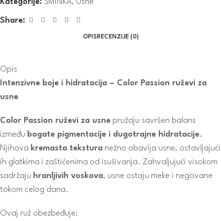
Kategorije:
ŠMINKA
,
Usne
Share:
OPIS
RECENZIJE (0)
Opis
Intenzivne boje i hidratacija – Color Passion ruževi za
usne
Color Passion ruževi za usne
pružaju savršen balans
između
bogate pigmentacije i dugotrajne hidratacije
.
Njihova
kremasta tekstura
nežno obavija usne, ostavljajući
ih glatkima i zaštićenima od isušivanja. Zahvaljujući visokom
sadržaju
hranljivih voskova
, usne ostaju meke i negovane
tokom celog dana.
Ovaj ruž obezbeđuje: