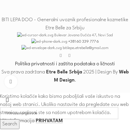
BITI LEPA DOO - Generalni uvoznik profesionalne kozmetike
Etre Belle za Srbiju
Bulevar Jovana Dučića 47, Novi Sad
+381 60 339 777 6
bitilepa.etrebelle@gmail.com
Politika privatnosti i zaštita podataka o ličnosti
Sva prava zadržana
Etre Belle Srbija
2025 | Design By
Web
M Design
.
Click to enlarge
Koristimo kolačiće kako bismo poboljšali vaše iskustvo na
našoj web stranici. Ukoliko nastavite da pregledate ovu web
stranicu, saglasni ste sa našom upotrebom kolačića.
Više informacija
PRIHVATAM
Search