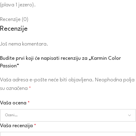
(plava 1 jezero).
Recenzije (0)
Recenzije
Još nema komentara.
Budite prvi koji će napisati recenziju za „Karmin Color
Passion“
Vaša adresa e-pošte neće biti objavljena.
Neophodna polja
su označena
*
Vaša ocena
*
Vaša recenzija
*