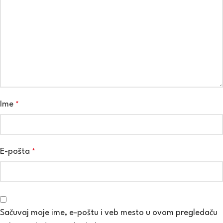
Ime
*
E-pošta
*
Sačuvaj moje ime, e-poštu i veb mesto u ovom pregledaču