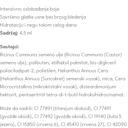
Intenzivno oslobađanje boje
Savršeno glatke usne bez brzog bledenja
Hidrataciju i negu tokom celog dana
Sadržaj:
4,5 ml
Sastojci:
Ricinus Communis semeno ulje (Ricinus Communis (Castor)
semeno ulje), polibuten, etilheksil palmitat, bis-digliceril
poliaciladipat-2, polietilen, Helianthus Annuus Cera
(Helianthus Annuus (Suncokret) semenski vosak), mica, Cera
Microcristallina (mikrokristalni vosak), disteardimonijum
hektorit, pentaeritritil tetra-di-t-butil hidroksihidrocinamat.
Može da sadrži: CI 77891 (titanijum dioksid), CI 77491
(gvožđe oksidi), CI 77492 (gvožđe oksidi), CI 19140 (žuta 5
jezero), CI 15850 (crvena 6), CI 45410 (crvena 27), CI 42090