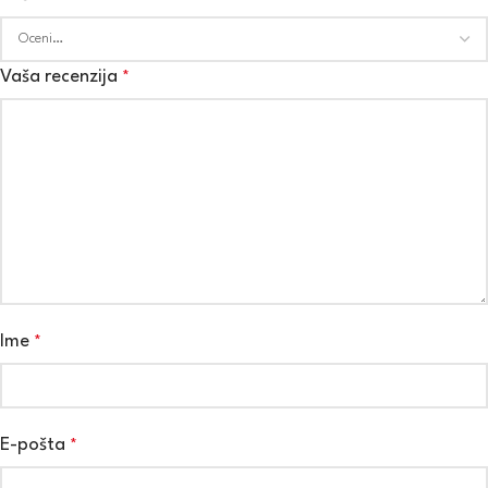
Vaša recenzija
*
Ime
*
E-pošta
*