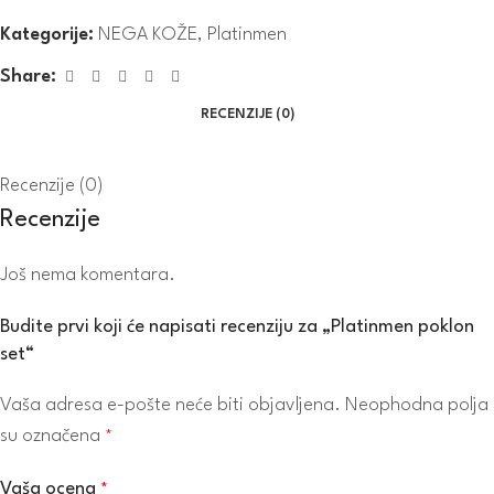
Kategorije:
NEGA KOŽE
,
Platinmen
Share:
RECENZIJE (0)
Recenzije (0)
Recenzije
Još nema komentara.
Budite prvi koji će napisati recenziju za „Platinmen poklon
set“
Vaša adresa e-pošte neće biti objavljena.
Neophodna polja
su označena
*
Vaša ocena
*