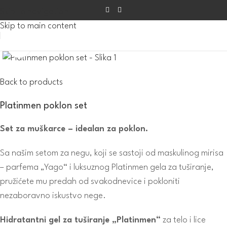
Skip to navigation
Skip to main content
Click to enlarge
Back to products
Platinmen poklon set
Set za muškarce – idealan za poklon.
Sa našim setom za negu, koji se sastoji od maskulinog mirisa
– parfema „Yago“ i luksuznog Platinmen gela za tuširanje,
pružićete mu predah od svakodnevice i pokloniti
nezaboravno iskustvo nege.
Hidratantni gel za tuširanje „Platinmen“
za telo i lice