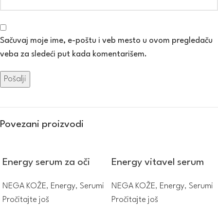
Sačuvaj moje ime, e-poštu i veb mesto u ovom pregledaču
veba za sledeći put kada komentarišem.
Povezani proizvodi
Energy serum za oči
Energy vitavel serum
NEGA KOŽE
,
Energy
,
Serumi
NEGA KOŽE
,
Energy
,
Serumi
Pročitajte još
Pročitajte još