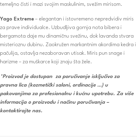
temeljno čisti i mazi svojim maskulinim, svežim mirisom.
Yago Extreme
– elegantan i istovremeno nepredvidiv miris
za prave individualce. Uzbudljiva gornja nota bibera i
bergamota daje mu dinamičnu svežinu, dok lavanda stvara
misterioznu dubinu. Zaokružen markantnim akordima kedra i
pačulija, ostavlja nezaboravan utisak. Miris pun snage i
harizme – za muškarce koji znaju šta žele.
*Proizvod je dostupan za poručivanje isključivo za
pravna lica (kozmetički saloni, ordinacije …) u
pakovanjima za profesionalnu i kućnu upotrebu. Za više
informacija o proizvodu i načinu poručivanja –
kontaktirajte nas.