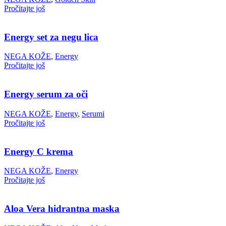
Pročitajte još
Energy set za negu lica
NEGA KOŽE
,
Energy
Pročitajte još
Energy serum za oči
NEGA KOŽE
,
Energy
,
Serumi
Pročitajte još
Energy C krema
NEGA KOŽE
,
Energy
Pročitajte još
Aloa Vera hidrantna maska