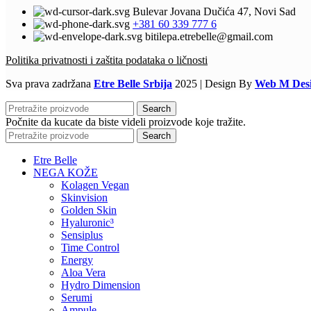
Bulevar Jovana Dučića 47, Novi Sad
+381 60 339 777 6
bitilepa.etrebelle@gmail.com
Politika privatnosti i zaštita podataka o ličnosti
Sva prava zadržana
Etre Belle Srbija
2025 | Design By
Web M Des
Search
Počnite da kucate da biste videli proizvode koje tražite.
Search
Etre Belle
NEGA KOŽE
Kolagen Vegan
Skinvision
Golden Skin
Hyaluronic³
Sensiplus
Time Control
Energy
Aloa Vera
Hydro Dimension
Serumi
Ampule