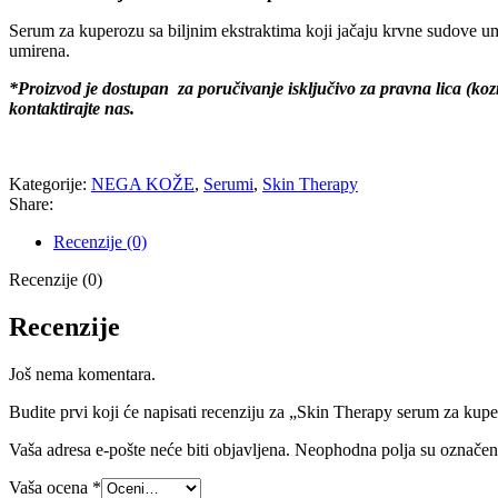
Serum za kuperozu sa biljnim ekstraktima koji jačaju krvne sudove u
umirena.
*Proizvod je dostupan za poručivanje isključivo za pravna lica (ko
kontaktirajte nas.
Kategorije:
NEGA KOŽE
,
Serumi
,
Skin Therapy
Share:
Recenzije (0)
Recenzije (0)
Recenzije
Još nema komentara.
Budite prvi koji će napisati recenziju za „Skin Therapy serum za kup
Vaša adresa e-pošte neće biti objavljena.
Neophodna polja su označe
Vaša ocena
*