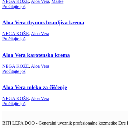
NEGA KOŽE
,
Aloa Vera
,
Maske
Pročitajte još
Aloa Vera thymus hranljiva krema
NEGA KOŽE
,
Aloa Vera
Pročitajte još
Aloa Vera karotenska krema
NEGA KOŽE
,
Aloa Vera
Pročitajte još
Aloa Vera mleko za čišćenje
NEGA KOŽE
,
Aloa Vera
Pročitajte još
BITI LEPA DOO - Generalni uvoznik profesionalne kozmetike Etre B