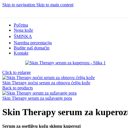
Skip to navigation
Skip to main content
Početna
Nega kože
ŠMINKA
Naredna prezentacija
Budite naš domaćin
Kontakt
Click to enlarge
Skin Therapy noćni serum za obnovu ćelija kože
Back to products
Skin Therapy serum za sužavanje pora
Skin Therapy serum za kuperoz
Serum za osetljivu kožu sklonu kuperozi