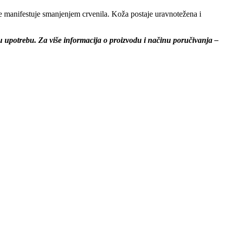
e manifestuje smanjenjem crvenila. Koža postaje uravnotežena i
u upotrebu. Za više informacija o proizvodu i načinu poručivanja –