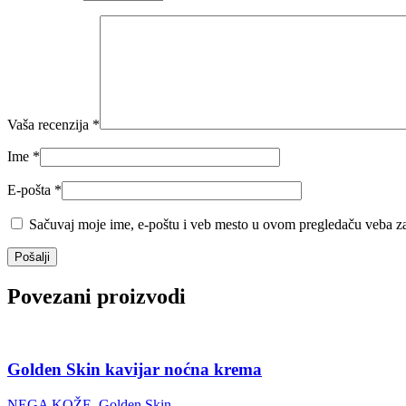
Vaša recenzija
*
Ime
*
E-pošta
*
Sačuvaj moje ime, e-poštu i veb mesto u ovom pregledaču veba za
Povezani proizvodi
Golden Skin kavijar noćna krema
NEGA KOŽE
,
Golden Skin