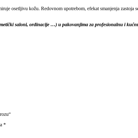
miruje osetljivu kožu. Redovnom upotrebom, efekat smanjenja zastoja s
zmetički saloni, ordinacije …) u pakovanjima za profesionalnu i kućn
erozu“
na
*