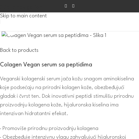
Skip to navigation
Skip to main content
Click to enlarge
Back to products
Colagen Vegan serum sa peptidima
Veganski kolagenski serum jača kožu snagom aminokiselina
koje podsećaju na prirodni kolagen kože, obezbeđujući
gladak i čvrst ten. Dok inovativni peptidi stimulišu prirodnu
proizvodnju kolagena kože, hijaluronska kiselina ima
intenzivan hidratantni efekat.
· Promoviše prirodnu proizvodnju kolagena
· Obezbeđuje intenzivnu vlagu zahvaljujući hijaluronskoj