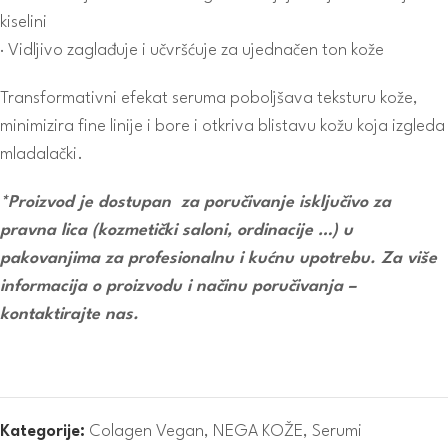
kiselini
· Vidljivo zaglađuje i učvršćuje za ujednačen ton kože
Transformativni efekat seruma poboljšava teksturu kože,
minimizira fine linije i bore i otkriva blistavu kožu koja izgleda
mladalački.
*Proizvod je dostupan za poručivanje isključivo za
pravna lica (kozmetički saloni, ordinacije …) u
pakovanjima za profesionalnu i kućnu upotrebu. Za više
informacija o proizvodu i načinu poručivanja –
kontaktirajte nas.
Kategorije:
Colagen Vegan
,
NEGA KOŽE
,
Serumi