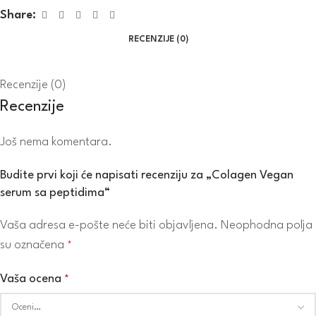
Share:
RECENZIJE (0)
Recenzije (0)
Recenzije
Još nema komentara.
Budite prvi koji će napisati recenziju za „Colagen Vegan
serum sa peptidima“
Vaša adresa e-pošte neće biti objavljena.
Neophodna polja
su označena
*
Vaša ocena
*