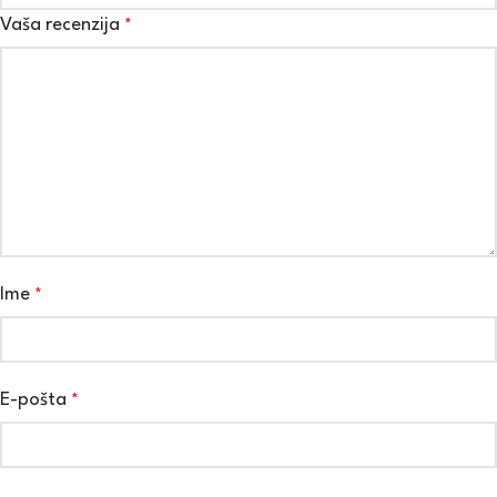
Vaša recenzija
*
Ime
*
E-pošta
*