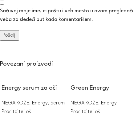
Sačuvaj moje ime, e-poštu i veb mesto u ovom pregledaču
veba za sledeći put kada komentarišem.
Povezani proizvodi
Energy serum za oči
Green Energy
NEGA KOŽE
,
Energy
,
Serumi
NEGA KOŽE
,
Energy
Pročitajte još
Pročitajte još